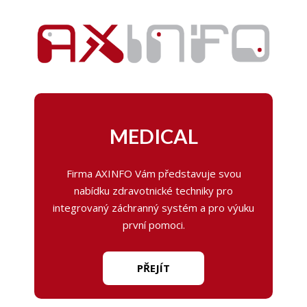
Skip
to
content
MEDICAL
Firma AXINFO Vám představuje svou
nabídku zdravotnické techniky pro
integrovaný záchranný systém a pro výuku
první pomoci.
PŘEJÍT