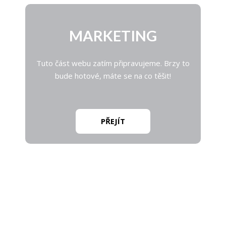
MARKETING
Tuto část webu zatím připravujeme. Brzy to
bude hotové, máte se na co těšit!
PŘEJÍT